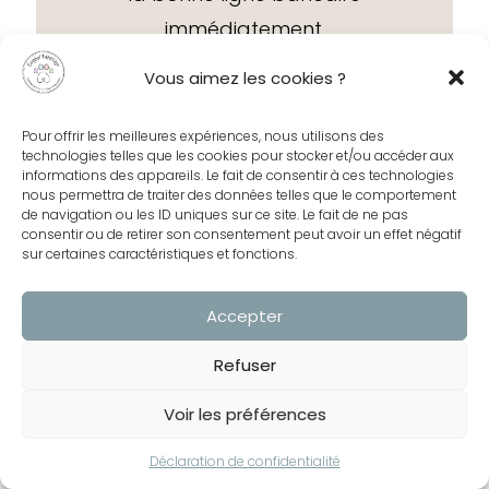
immédiatement.
Vous aimez les cookies ?
3. Bloquer un rendez-vous
hebdomadaire de 10 minutes
Pour offrir les meilleures expériences, nous utilisons des
technologies telles que les cookies pour stocker et/ou accéder aux
informations des appareils. Le fait de consentir à ces technologies
N’avez pas le réflexe d’attendre la fin de
nous permettra de traiter des données telles que le comportement
l’année ou l’approche d’une échéance
de navigation ou les ID uniques sur ce site. Le fait de ne pas
consentir ou de retirer son consentement peut avoir un effet négatif
fiscale pour vous pencher sur vos
sur certaines caractéristiques et fonctions.
chiffres. Fixez-vous un point fixe
Accepter
récurrent chaque vendredi après-midi
ou chaque lundi matin dans votre
Refuser
agenda.
Voir les préférences
Connectez-vous sur votre application,
validez les quelques transactions en
Déclaration de confidentialité