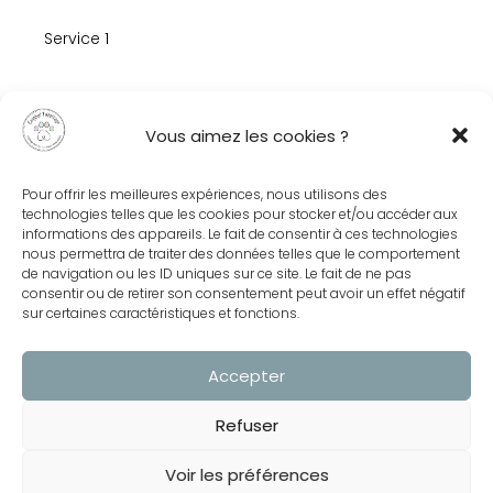
Service 1
Our Team
Vous aimez les cookies ?
Service 2
Pour offrir les meilleures expériences, nous utilisons des
Pricing
technologies telles que les cookies pour stocker et/ou accéder aux
informations des appareils. Le fait de consentir à ces technologies
nous permettra de traiter des données telles que le comportement
de navigation ou les ID uniques sur ce site. Le fait de ne pas
consentir ou de retirer son consentement peut avoir un effet négatif
sur certaines caractéristiques et fonctions.
Contact us
Got a great content idea for us? Our communication team are
Accepter
here to help.
Refuser
Contact 1
Voir les préférences
Contact 2